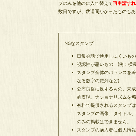
プのみを他のに入れ替えて
再申請すれ
数日ですが、数週間かかったものもあ
NGなスタンプ
日常会話で使用しにくいもの
視認性が悪いもの (例：横
スタンプ全体のバランスを著
なる数字の羅列など)
公序良俗
に反するもの、未成
的表現、
ナショナリズム
を煽
有料で提供されるスタンプは
スタンプの画像、タイトル、
のみの掲載はできません。
スタンプの購入者に個人情報