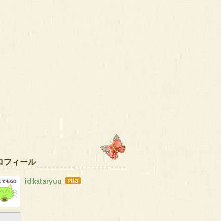
ロフィール
id:kataryuu
はて
なブ
ログ
Pro