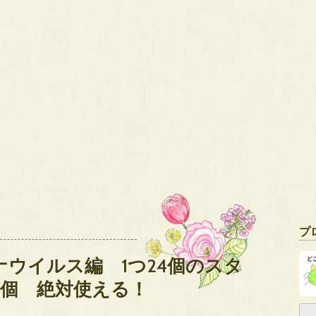
プ
ナウイルス編 1つ24個のスタ
6個 絶対使える！