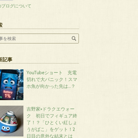
のブログについて
索
新記事
YouTubeショート 充電
切れで大パニック！スマ
ホ魚が向かった先は…？
吉野家×ドラクエウォー
ク 初日でフィギュア終
了！？「ひとくい紅しょ
うがばこ」をゲット！2
日目の意外な結末とは