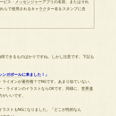
サービス・
メッセンジャー
アプリの名前、またはそれ
それらで使用されるキャ
ラク
ター名をスタンプに含
納得できるものばかりですね。しかし注意です。下記も
シンガポール
に来ました！」
・ライオンが
著作権
？でNGです。あまり似ていない、
ー・ライオンのイラストならOKです。同様に、
世界遺
方がいいです。
イラストもNGになりました。「どこが性的なん