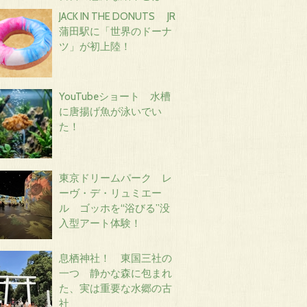
JACK IN THE DONUTS JR
蒲田駅に「世界のドーナ
ツ」が初上陸！
YouTubeショート 水槽
に唐揚げ魚が泳いでい
た！
東京ドリームパーク レ
ーヴ・デ・リュミエー
ル ゴッホを“浴びる”没
入型アート体験！
息栖神社！ 東国三社の
一つ 静かな森に包まれ
た、実は重要な水郷の古
社