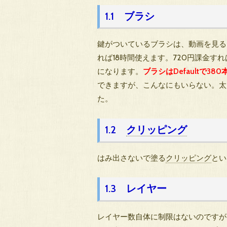
1.1 ブラシ
鍵がついているブラシは、動画を見る
れば18時間使えます。720円課金
になります。
ブラシはDefaultで380
できますが、こんなにもいらない。太
た。
1.2
クリッピング
はみ出さないで塗る
クリッピング
とい
1.3 レイヤー
レイヤー数自体に制限はないのですが