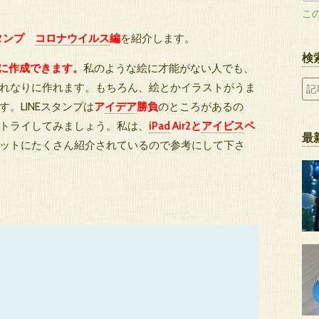
こ
スタンプ
コロナウイルス
編
を紹介します。
検
に作成できます。
私のような絵に才能がない人でも、
れなりに作れます。もちろん、絵とかイラストがうま
。LINEスタンプは
ア
イデア
勝負
のところがあるの
トライしてみましょう。私は、
iPad
Air2と
アイビス
ペ
最
ットにたくさん紹介されているので参考にして下さ