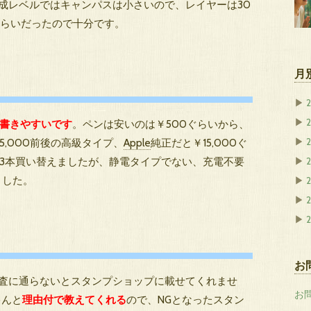
作成レベルではキャンパスは小さいので、レイヤーは30
ぐらいだったので十分です。
月
▶
▶
書きやすいです
。ペンは安いのは￥500ぐらいから、
,000前後の高級タイプ、
Apple
純正だと￥15,000ぐ
▶
3本買い替えましたが、静電タイプでない、充電不要
▶
ました。
▶
▶
2
▶
お
査に通らないとスタンプショップに載せてくれませ
お
ゃんと
理由付で教えてくれる
ので、NGとなったスタン