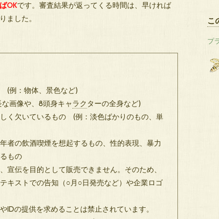
ばOK
です。審査結果が返ってくる時間は、早ければ
りました。
こ
プ
 (例：物体、景色など)
長な画像や、8頭身キャ
ラク
ターの全身など)
しく欠いているもの (例：淡色ばかりのもの、単
年者の飲酒喫煙を想起するもの、性的表現、暴力
るもの
、宣伝を目的として販売できません。そのため、
テキストでの告知（○月○日発売など）や企業ロゴ
やIDの提供を求めることは禁止されています。