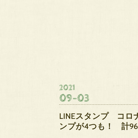
2021
09
-
03
LINEスタンプ コロ
ンプが4つも！ 計9