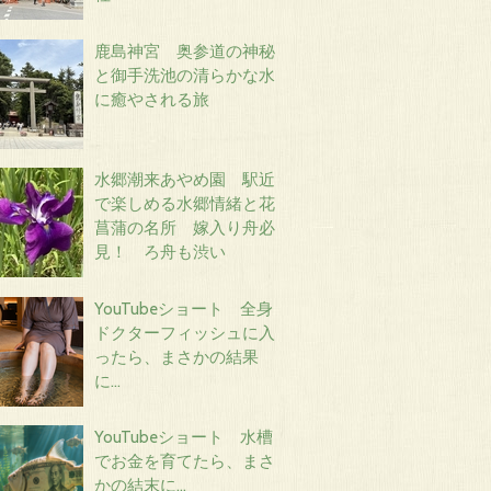
鹿島神宮 奥参道の神秘
と御手洗池の清らかな水
に癒やされる旅
水郷潮来あやめ園 駅近
で楽しめる水郷情緒と花
菖蒲の名所 嫁入り舟必
見！ ろ舟も渋い
YouTubeショート 全身
ドクターフィッシュに入
ったら、まさかの結果
に…
YouTubeショート 水槽
でお金を育てたら、まさ
かの結末に…