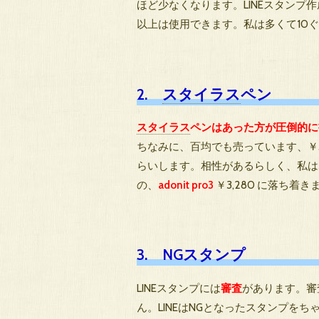
ほど少なくなります。LINEスタンプ
以上は使用できます。私は多くて10
2.
スタイラス
ペン
スタイラス
ペンはあった方が圧倒的に
ちなみに、百均でも売っています、￥5
らいします。相性があるらしく、私は
の、
adonit pro3
￥3,280 に落ち着き
3. NGスタンプ
LINEスタンプには
審査
があります。審
ん。LINEはNGとなったスタンプをち